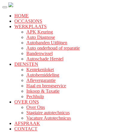
HOME
OCCASIONS
WERKPLAATS
APK Keuring
Auto Diagnose
Autobanden Uitlijnen
Auto onderhoud of reparatie
Bandenwissel
Autoschade Herstel
DIENSTEN
Kentekenloket
Autobemiddeling
Aflevergarantie
Haal en brengservice
Inkoop & Taxatie
Pechhulp
OVER ONS
Over Ons
Stagiaire autotechnicus
Vacature Autotechnicus
AFSPRAAK
CONTACT