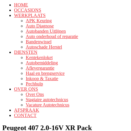
HOME
OCCASIONS
WERKPLAATS
APK Keuring
Auto Diagnose
Autobanden Uitlijnen
Auto onderhoud of reparatie
Bandenwissel
Autoschade Herstel
DIENSTEN
Kentekenloket
Autobemiddeling
Aflevergarantie
Haal en brengservice
Inkoop & Taxatie
Pechhulp
OVER ONS
Over Ons
Stagiaire autotechnicus
Vacature Autotechnicus
AFSPRAAK
CONTACT
Peugeot 407 2.0-16V XR Pack