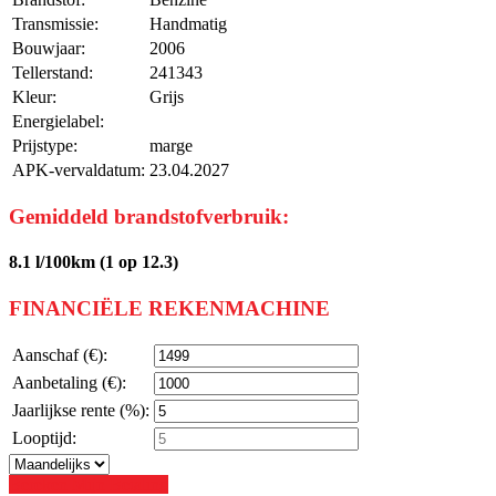
Transmissie:
Handmatig
Bouwjaar:
2006
Tellerstand:
241343
Kleur:
Grijs
Energielabel:
Prijstype:
marge
APK-vervaldatum:
23.04.2027
Gemiddeld brandstofverbruik:
8.1 l/100km (1 op 12.3)
FINANCIËLE REKENMACHINE
Aanschaf (€):
Aanbetaling (€):
Jaarlijkse rente (%):
Looptijd:
Bereken Mijn Betaling