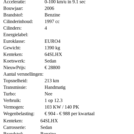
Acceleratie:
0-100 km/u in 9.1 sec
Bouwjaar:
2006
Brandstof:
Benzine
Cilinderinhoud:
1997 cc
Cilinders:
4
Energielabel:
Euroklasse:
EURO4
Gewicht:
1390 kg
Kenteken:
64SLHX
Koetswerk:
Sedan
NieuwPrijs:
€ 28800
Aantal versnellingen:
Topsnelheid:
213 km
Transmissie:
Handmatig
Turbo:
Nee
Verbruik:
1 op 12.3
Vermogen:
103 KW / 140 PK
Wegenbelasting:
€ 904 - € 988 per kwartaal
Kenteken:
64SLHX
Carrosserie:
Sedan
Brandstof:
Benzine