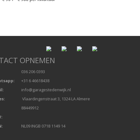
TACT OPNEMEN
036 206 0393
tsapp:
+31 6 46618438
l:
info@garagestedenwijk.nl
es:
Vlaardingenstraat 3, 1324 LA Almere
:
88449912
:
N:
NL09 INGB 0718 1149 14