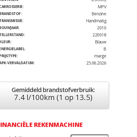
MPV
CARROSSERIE:
Benzine
BRANDSTOF:
Handmatig
TRANSMISSIE:
2010
BOUWJAAR:
220018
TELLERSTAND:
Blauw
KLEUR:
B
ENERGIELABEL:
marge
PRIJSTYPE:
25.06.2026
APK-VERVALDATUM:
Gemiddeld brandstofverbruik:
7.4 l/100km (1 op 13.5)
FINANCIËLE REKENMACHINE