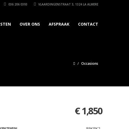
036 206 0393
VLAARDINGENSTRAAT 3, 1324 LA ALMERE
NSTEN
OVER ONS
AFSPRAAK
CONTACT
Occasions
€ 1,850
89KRK2
KENTEKEN: