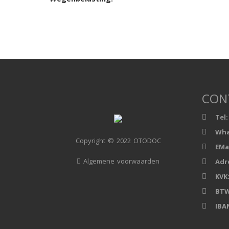
CON
Tel:
Wha
Copyright © 2022 OTODOC
EMai
Algemene voorwaarden
Adr
KVK
BTW
IBA