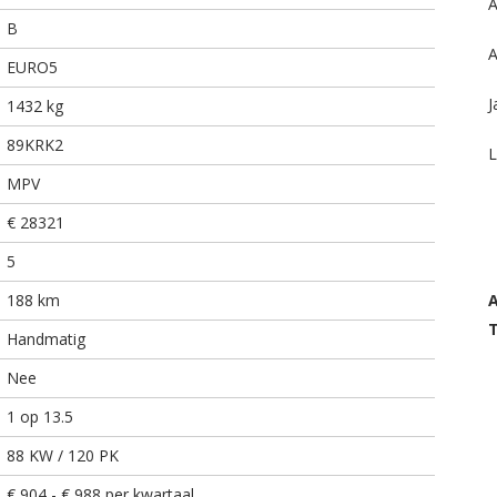
A
B
A
EURO5
J
1432 kg
89KRK2
L
MPV
€ 28321
5
188 km
T
Handmatig
Nee
1 op 13.5
88 KW / 120 PK
€ 904 - € 988 per kwartaal