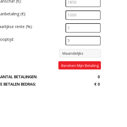
anschaf (€):
anbetaling (€):
aarlijkse rente (%):
ooptijd:
Maandelijks
Bereken Mijn Betaling
AANTAL BETALINGEN:
0
E BETALEN BEDRAG:
€ 0