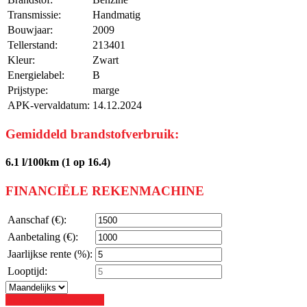
Transmissie:
Handmatig
Bouwjaar:
2009
Tellerstand:
213401
Kleur:
Zwart
Energielabel:
B
Prijstype:
marge
APK-vervaldatum:
14.12.2024
Gemiddeld brandstofverbruik:
6.1 l/100km (1 op 16.4)
FINANCIËLE REKENMACHINE
Aanschaf (€):
Aanbetaling (€):
Jaarlijkse rente (%):
Looptijd:
Bereken Mijn Betaling