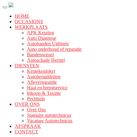
HOME
OCCASIONS
WERKPLAATS
APK Keuring
Auto Diagnose
Autobanden Uitlijnen
Auto onderhoud of reparatie
Bandenwissel
Autoschade Herstel
DIENSTEN
Kentekenloket
Autobemiddeling
Aflevergarantie
Haal en brengservice
Inkoop & Taxatie
Pechhulp
OVER ONS
Over Ons
Stagiaire autotechnicus
Vacature Autotechnicus
AFSPRAAK
CONTACT