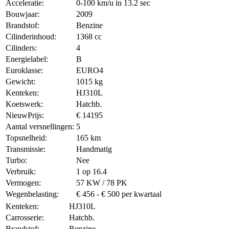
Acceleratie:
0-100 km/u in 13.2 sec
Bouwjaar:
2009
Brandstof:
Benzine
Cilinderinhoud:
1368 cc
Cilinders:
4
Energielabel:
B
Euroklasse:
EURO4
Gewicht:
1015 kg
Kenteken:
HJ310L
Koetswerk:
Hatchb.
NieuwPrijs:
€ 14195
Aantal versnellingen:
5
Topsnelheid:
165 km
Transmissie:
Handmatig
Turbo:
Nee
Verbruik:
1 op 16.4
Vermogen:
57 KW / 78 PK
Wegenbelasting:
€ 456 - € 500 per kwartaal
Kenteken:
HJ310L
Carrosserie:
Hatchb.
Brandstof:
Benzine