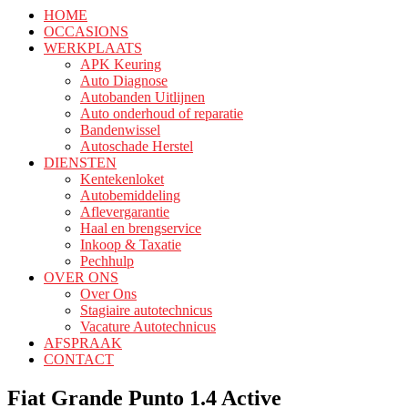
HOME
OCCASIONS
WERKPLAATS
APK Keuring
Auto Diagnose
Autobanden Uitlijnen
Auto onderhoud of reparatie
Bandenwissel
Autoschade Herstel
DIENSTEN
Kentekenloket
Autobemiddeling
Aflevergarantie
Haal en brengservice
Inkoop & Taxatie
Pechhulp
OVER ONS
Over Ons
Stagiaire autotechnicus
Vacature Autotechnicus
AFSPRAAK
CONTACT
Fiat Grande Punto 1.4 Active