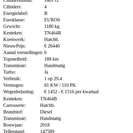
Cilinderinhoud:
1461 cc
Cilinders:
4
Energielabel:
B
Euroklasse:
EURO6
Gewicht:
1180 kg
Kenteken:
TN464B
Koetswerk:
Hatchb.
NieuwPrijs:
€ 26440
Aantal versnellingen:
6
Topsnelheid:
188 km
Transmissie:
Handmatig
Turbo:
Ja
Verbruik:
1 op 29.4
Vermogen:
81 KW / 110 PK
Wegenbelasting:
€ 1452 - € 1516 per kwartaal
Kenteken:
TN464B
Carrosserie:
Hatchb.
Brandstof:
Diesel
Transmissie:
Handmatig
Bouwjaar:
2018
Tellerstand:
147589