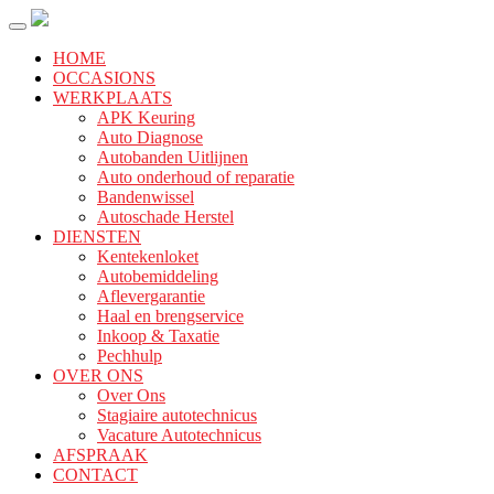
HOME
OCCASIONS
WERKPLAATS
APK Keuring
Auto Diagnose
Autobanden Uitlijnen
Auto onderhoud of reparatie
Bandenwissel
Autoschade Herstel
DIENSTEN
Kentekenloket
Autobemiddeling
Aflevergarantie
Haal en brengservice
Inkoop & Taxatie
Pechhulp
OVER ONS
Over Ons
Stagiaire autotechnicus
Vacature Autotechnicus
AFSPRAAK
CONTACT