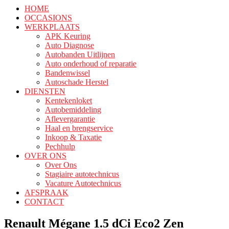
HOME
OCCASIONS
WERKPLAATS
APK Keuring
Auto Diagnose
Autobanden Uitlijnen
Auto onderhoud of reparatie
Bandenwissel
Autoschade Herstel
DIENSTEN
Kentekenloket
Autobemiddeling
Aflevergarantie
Haal en brengservice
Inkoop & Taxatie
Pechhulp
OVER ONS
Over Ons
Stagiaire autotechnicus
Vacature Autotechnicus
AFSPRAAK
CONTACT
Renault Mégane 1.5 dCi Eco2 Zen