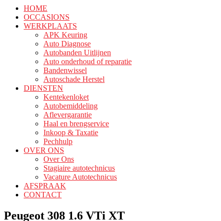
HOME
OCCASIONS
WERKPLAATS
APK Keuring
Auto Diagnose
Autobanden Uitlijnen
Auto onderhoud of reparatie
Bandenwissel
Autoschade Herstel
DIENSTEN
Kentekenloket
Autobemiddeling
Aflevergarantie
Haal en brengservice
Inkoop & Taxatie
Pechhulp
OVER ONS
Over Ons
Stagiaire autotechnicus
Vacature Autotechnicus
AFSPRAAK
CONTACT
Peugeot 308 1.6 VTi XT