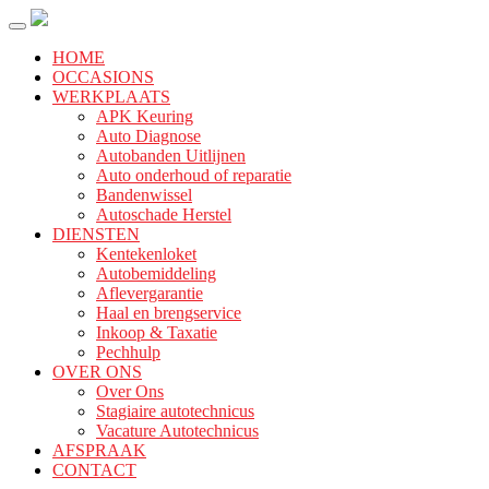
HOME
OCCASIONS
WERKPLAATS
APK Keuring
Auto Diagnose
Autobanden Uitlijnen
Auto onderhoud of reparatie
Bandenwissel
Autoschade Herstel
DIENSTEN
Kentekenloket
Autobemiddeling
Aflevergarantie
Haal en brengservice
Inkoop & Taxatie
Pechhulp
OVER ONS
Over Ons
Stagiaire autotechnicus
Vacature Autotechnicus
AFSPRAAK
CONTACT