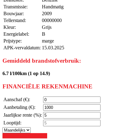
Transmissie:
Handmatig
Bouwjaar:
2009
Tellerstand:
00000000
Kleur:
Grijs
Energielabel:
B
Prijstype:
marge
APK-vervaldatum:
15.03.2025
Gemiddeld brandstofverbruik:
6.7 l/100km (1 op 14.9)
FINANCIËLE REKENMACHINE
Aanschaf (€):
Aanbetaling (€):
Jaarlijkse rente (%):
Looptijd:
Bereken Mijn Betaling