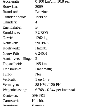
Acceleratie:
0-100 km/u in 10.8 sec
Bouwjaar:
2009
Brandstof:
Benzine
Cilinderinhoud:
1598 cc
Cilinders:
4
Energielabel:
B
Euroklasse:
EURO5
Gewicht:
1262 kg
Kenteken:
59HPR5
Koetswerk:
Hatchb.
NieuwPrijs:
€ 24651
Aantal versnellingen:
5
Topsnelheid:
195 km
Transmissie:
Handmatig
Turbo:
Nee
Verbruik:
1 op 14.9
Vermogen:
88 KW / 120 PK
Wegenbelasting:
€ 768 - € 844 per kwartaal
Kenteken:
59HPR5
Carrosserie:
Hatchb.
Brandstof:
Benzine