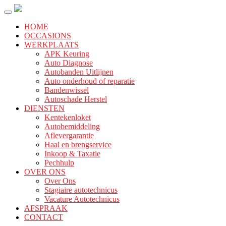
HOME
OCCASIONS
WERKPLAATS
APK Keuring
Auto Diagnose
Autobanden Uitlijnen
Auto onderhoud of reparatie
Bandenwissel
Autoschade Herstel
DIENSTEN
Kentekenloket
Autobemiddeling
Aflevergarantie
Haal en brengservice
Inkoop & Taxatie
Pechhulp
OVER ONS
Over Ons
Stagiaire autotechnicus
Vacature Autotechnicus
AFSPRAAK
CONTACT