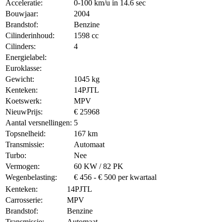
Acceleratie:
0-100 km/u in 14.6 sec
Bouwjaar:
2004
Brandstof:
Benzine
Cilinderinhoud:
1598 cc
Cilinders:
4
Energielabel:
Euroklasse:
Gewicht:
1045 kg
Kenteken:
14PJTL
Koetswerk:
MPV
NieuwPrijs:
€ 25968
Aantal versnellingen:
5
Topsnelheid:
167 km
Transmissie:
Automaat
Turbo:
Nee
Vermogen:
60 KW / 82 PK
Wegenbelasting:
€ 456 - € 500 per kwartaal
Kenteken:
14PJTL
Carrosserie:
MPV
Brandstof:
Benzine
Transmissie:
Automaat