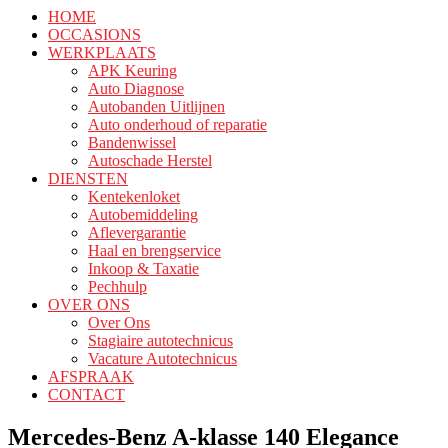
HOME
OCCASIONS
WERKPLAATS
APK Keuring
Auto Diagnose
Autobanden Uitlijnen
Auto onderhoud of reparatie
Bandenwissel
Autoschade Herstel
DIENSTEN
Kentekenloket
Autobemiddeling
Aflevergarantie
Haal en brengservice
Inkoop & Taxatie
Pechhulp
OVER ONS
Over Ons
Stagiaire autotechnicus
Vacature Autotechnicus
AFSPRAAK
CONTACT
Mercedes-Benz A-klasse 140 Elegance