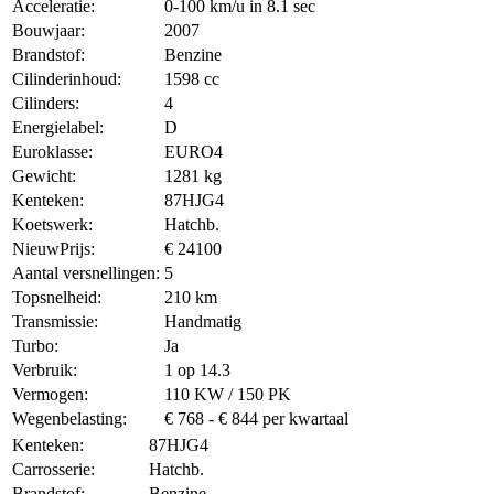
Acceleratie:
0-100 km/u in 8.1 sec
Bouwjaar:
2007
Brandstof:
Benzine
Cilinderinhoud:
1598 cc
Cilinders:
4
Energielabel:
D
Euroklasse:
EURO4
Gewicht:
1281 kg
Kenteken:
87HJG4
Koetswerk:
Hatchb.
NieuwPrijs:
€ 24100
Aantal versnellingen:
5
Topsnelheid:
210 km
Transmissie:
Handmatig
Turbo:
Ja
Verbruik:
1 op 14.3
Vermogen:
110 KW / 150 PK
Wegenbelasting:
€ 768 - € 844 per kwartaal
Kenteken:
87HJG4
Carrosserie:
Hatchb.
Brandstof:
Benzine