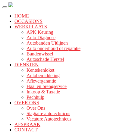
HOME
OCCASIONS
WERKPLAATS
APK Keuring
Auto Diagnose
Autobanden Uitlijnen
Auto onderhoud of reparatie
Bandenwissel
Autoschade Herstel
DIENSTEN
Kentekenloket
Autobemiddeling
Aflevergarantie
Haal en brengservice
Inkoop & Taxatie
Pechhulp
OVER ONS
Over Ons
Stagiaire autotechnicus
Vacature Autotechnicus
AFSPRAAK
CONTACT