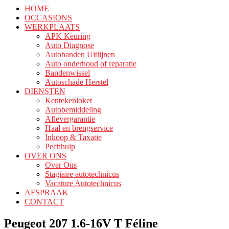
HOME
OCCASIONS
WERKPLAATS
APK Keuring
Auto Diagnose
Autobanden Uitlijnen
Auto onderhoud of reparatie
Bandenwissel
Autoschade Herstel
DIENSTEN
Kentekenloket
Autobemiddeling
Aflevergarantie
Haal en brengservice
Inkoop & Taxatie
Pechhulp
OVER ONS
Over Ons
Stagiaire autotechnicus
Vacature Autotechnicus
AFSPRAAK
CONTACT
Peugeot 207 1.6-16V T Féline