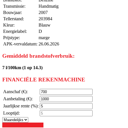
Transmissie:
Handmatig
Bouwjaar:
2007
Tellerstand:
203984
Kleur:
Blauw
Energielabel:
D
Prijstype:
marge
APK-vervaldatum:
26.06.2026
Gemiddeld brandstofverbruik:
7 l/100km (1 op 14.3)
FINANCIËLE REKENMACHINE
Aanschaf (€):
Aanbetaling (€):
Jaarlijkse rente (%):
Looptijd:
Bereken Mijn Betaling