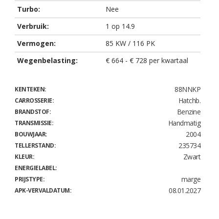
Turbo:
Nee
Verbruik:
1 op 14.9
Vermogen:
85 KW / 116 PK
Wegenbelasting:
€ 664 - € 728 per kwartaal
88NNKP
KENTEKEN:
Hatchb.
CARROSSERIE:
Benzine
BRANDSTOF:
Handmatig
TRANSMISSIE:
2004
BOUWJAAR:
235734
TELLERSTAND:
Zwart
KLEUR:
ENERGIELABEL:
marge
PRIJSTYPE:
08.01.2027
APK-VERVALDATUM: